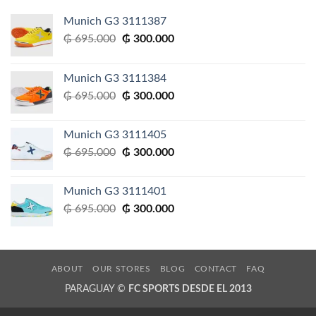
Munich G3 3111387
El
El
₲
695.000
₲
300.000
precio
precio
original
actual
Munich G3 3111384
era:
es:
El
El
₲
695.000
₲
300.000
₲ 695.000.
₲ 300.000.
precio
precio
original
actual
Munich G3 3111405
era:
es:
El
El
₲
695.000
₲
300.000
₲ 695.000.
₲ 300.000.
precio
precio
original
actual
Munich G3 3111401
era:
es:
El
El
₲
695.000
₲
300.000
₲ 695.000.
₲ 300.000.
precio
precio
original
actual
era:
es:
₲ 695.000.
₲ 300.000.
ABOUT
OUR STORES
BLOG
CONTACT
FAQ
PARAGUAY ©
FC SPORTS DESDE EL 2013