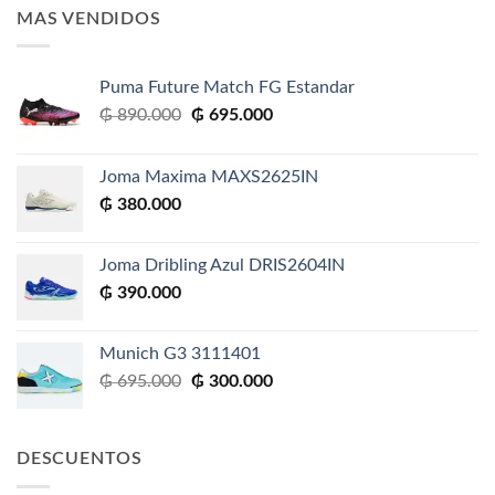
MAS VENDIDOS
Puma Future Match FG Estandar
El
El
₲
890.000
₲
695.000
precio
precio
original
actual
Joma Maxima MAXS2625IN
era:
es:
₲
380.000
₲ 890.000.
₲ 695.000.
Joma Dribling Azul DRIS2604IN
₲
390.000
Munich G3 3111401
El
El
₲
695.000
₲
300.000
precio
precio
original
actual
era:
es:
DESCUENTOS
₲ 695.000.
₲ 300.000.