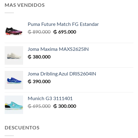
MAS VENDIDOS
Puma Future Match FG Estandar
El
El
₲
890.000
₲
695.000
precio
precio
original
actual
Joma Maxima MAXS2625IN
era:
es:
₲
380.000
₲ 890.000.
₲ 695.000.
Joma Dribling Azul DRIS2604IN
₲
390.000
Munich G3 3111401
El
El
₲
695.000
₲
300.000
precio
precio
original
actual
era:
es:
DESCUENTOS
₲ 695.000.
₲ 300.000.