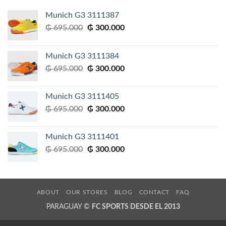
Munich G3 3111387
El
El
₲
695.000
₲
300.000
precio
precio
original
actual
Munich G3 3111384
era:
es:
El
El
₲
695.000
₲
300.000
₲ 695.000.
₲ 300.000.
precio
precio
original
actual
Munich G3 3111405
era:
es:
El
El
₲
695.000
₲
300.000
₲ 695.000.
₲ 300.000.
precio
precio
original
actual
Munich G3 3111401
era:
es:
El
El
₲
695.000
₲
300.000
₲ 695.000.
₲ 300.000.
precio
precio
original
actual
era:
es:
₲ 695.000.
₲ 300.000.
ABOUT
OUR STORES
BLOG
CONTACT
FAQ
PARAGUAY ©
FC SPORTS DESDE EL 2013