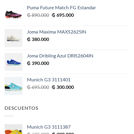
Puma Future Match FG Estandar
El
El
₲
890.000
₲
695.000
precio
precio
original
actual
Joma Maxima MAXS2625IN
era:
es:
₲
380.000
₲ 890.000.
₲ 695.000.
Joma Dribling Azul DRIS2604IN
₲
390.000
Munich G3 3111401
El
El
₲
695.000
₲
300.000
precio
precio
original
actual
era:
es:
DESCUENTOS
₲ 695.000.
₲ 300.000.
Munich G3 3111387