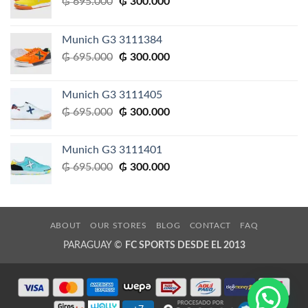
El
El
₲
695.000
₲
300.000
precio
precio
original
actual
Munich G3 3111384
era:
es:
El
El
₲
695.000
₲
300.000
₲ 695.000.
₲ 300.000.
precio
precio
original
actual
Munich G3 3111405
era:
es:
El
El
₲
695.000
₲
300.000
₲ 695.000.
₲ 300.000.
precio
precio
original
actual
Munich G3 3111401
era:
es:
El
El
₲
695.000
₲
300.000
₲ 695.000.
₲ 300.000.
precio
precio
original
actual
era:
es:
₲ 695.000.
₲ 300.000.
ABOUT
OUR STORES
BLOG
CONTACT
FAQ
PARAGUAY ©
FC SPORTS DESDE EL 2013