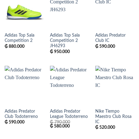
Adidas Top Sala
Adidas Top Sala
Adidas Predator
Competition 2
Competition 2
Club IC
JH6293
₲
880.000
₲
590.000
₲
950.000
Adidas Predator
Adidas Predator
Nike Tiempo
Club Todoterreno
League Todoterreno
Maestro Club Rosa
IC
₲
590.000
₲
790.000
El
El
₲
580.000
₲
520.000
precio
precio
original
actual
era:
es: