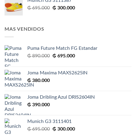
Munich G3 3111387
El
El
₲
695.000
₲
300.000
precio
precio
original
actual
era:
es:
MAS VENDIDOS
₲ 695.000.
₲ 300.000.
Puma Future Match FG Estandar
El
El
₲
890.000
₲
695.000
precio
precio
original
actual
Joma Maxima MAXS2625IN
era:
es:
₲
380.000
₲ 890.000.
₲ 695.000.
Joma Dribling Azul DRIS2604IN
₲
390.000
Munich G3 3111401
El
El
₲
695.000
₲
300.000
precio
precio