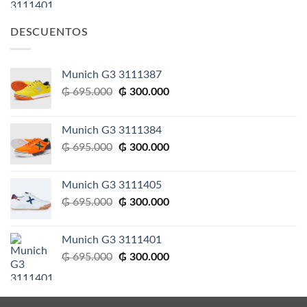
original
actual
era:
es:
DESCUENTOS
₲ 695.000.
₲ 300.000.
Munich G3 3111387
El
El
₲
695.000
₲
300.000
precio
precio
original
actual
Munich G3 3111384
era:
es:
El
El
₲
695.000
₲
300.000
₲ 695.000.
₲ 300.000.
precio
precio
original
actual
Munich G3 3111405
era:
es:
El
El
₲
695.000
₲
300.000
₲ 695.000.
₲ 300.000.
precio
precio
original
actual
Munich G3 3111401
era:
es:
El
El
₲
695.000
₲
300.000
₲ 695.000.
₲ 300.000.
precio
precio
original
actual
era:
es: