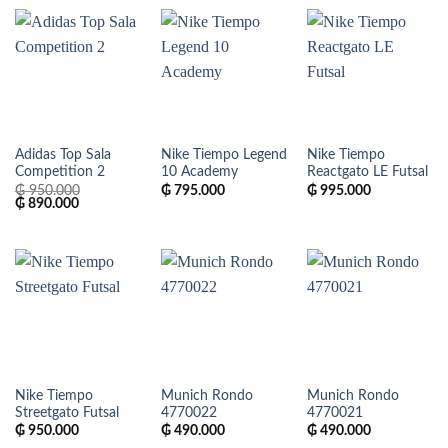
₲ 790.000.
₲ 580.000.
Adidas Top Sala
Nike Tiempo Legend
Nike Tiempo
Competition 2
10 Academy
Reactgato LE Futsal
₲
950.000
₲
795.000
₲
995.000
El
El
₲
890.000
precio
precio
original
actual
era:
es:
₲ 950.000.
₲ 890.000.
Nike Tiempo
Munich Rondo
Munich Rondo
Streetgato Futsal
4770022
4770021
₲
950.000
₲
490.000
₲
490.000