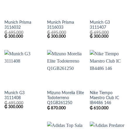
Munich Prisma
Munich Prisma
Munich G3
3116032
3116033
3111407
₲
695.000
₲
695.000
₲
695.000
El
El
El
El
El
El
₲
300.000
₲
300.000
₲
300.000
precio
precio
precio
precio
precio
precio
original
actual
original
actual
original
actual
era:
es:
era:
es:
era:
es:
₲ 695.000.
₲ 300.000.
₲ 695.000.
₲ 300.000.
₲ 695.000.
₲ 300.000.
Munich G3
Mizuno Morelia Elite
Nike Tiempo
3111408
Todoterreno
Maestro Club IC
Q1GB261250
IB4486 146
₲
695.000
El
El
₲
300.000
₲
870.000
₲
610.000
precio
precio
original
actual
era:
es:
₲ 695.000.
₲ 300.000.