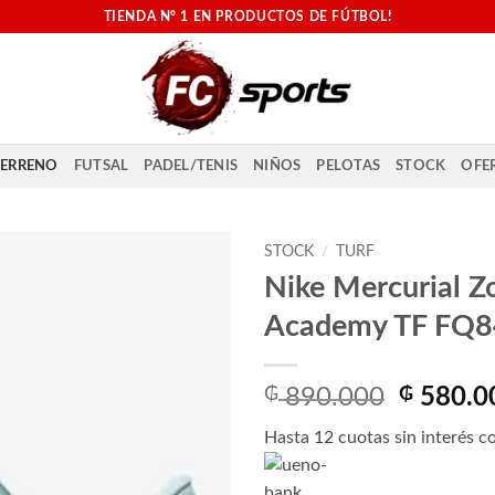
TIENDA N° 1 EN PRODUCTOS DE FÚTBOL!
ERRENO
FUTSAL
PADEL/TENIS
NIÑOS
PELOTAS
STOCK
OFE
STOCK
/
TURF
Nike Mercurial 
Academy TF FQ8
El
₲
890.000
₲
580.0
precio
Hasta 12 cuotas sin interés co
original
era: