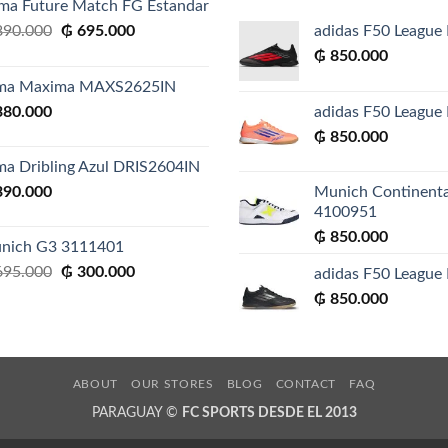
ma Future Match FG Estandar
El
El
90.000
₲
695.000
adidas F50 League 
precio
precio
₲
850.000
original
actual
ma Maxima MAXS2625IN
era:
es:
80.000
adidas F50 League 
₲ 890.000.
₲ 695.000.
₲
850.000
ma Dribling Azul DRIS2604IN
90.000
Munich Continenta
4100951
₲
850.000
nich G3 3111401
El
El
95.000
₲
300.000
adidas F50 League 
precio
precio
₲
850.000
original
actual
era:
es:
₲ 695.000.
₲ 300.000.
ABOUT
OUR STORES
BLOG
CONTACT
FAQ
PARAGUAY ©
FC SPORTS DESDE EL 2013