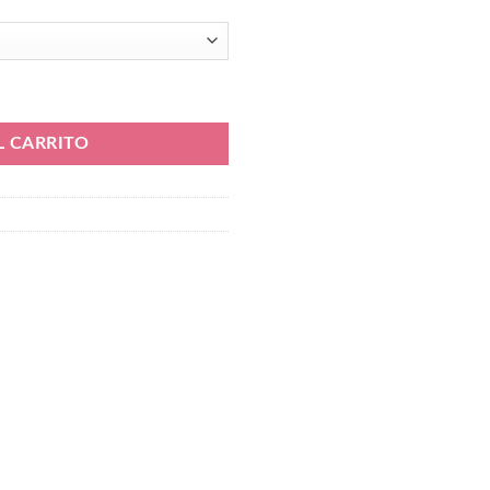
00.
₲ 580.000.
cademy TF FQ8449-301 cantidad
L CARRITO