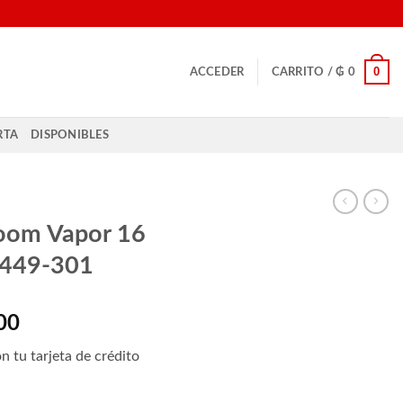
0
ACCEDER
CARRITO /
₲
0
RTA
DISPONIBLES
Zoom Vapor 16
449-301
El
00
precio
n tu tarjeta de crédito
actual
es: