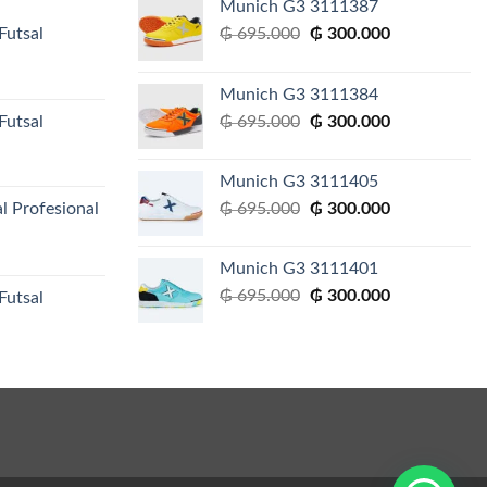
Munich G3 3111387
El
El
Futsal
₲
695.000
₲
300.000
precio
precio
original
actual
Munich G3 3111384
era:
es:
El
El
Futsal
₲
695.000
₲
300.000
₲ 695.000.
₲ 300.000.
precio
precio
original
actual
Munich G3 3111405
era:
es:
El
El
l Profesional
₲
695.000
₲
300.000
₲ 695.000.
₲ 300.000.
precio
precio
original
actual
Munich G3 3111401
era:
es:
El
El
₲
695.000
₲
300.000
Futsal
₲ 695.000.
₲ 300.000.
precio
precio
original
actual
era:
es:
₲ 695.000.
₲ 300.000.