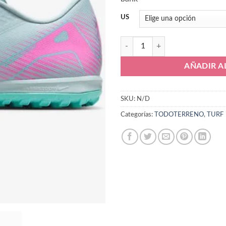
₲ 890.0
US
Nike Mercurial Zoom Vapor 16 A
AÑADIR A
SKU:
N/D
Categorías:
TODOTERRENO
,
TURF