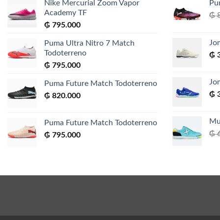
Nike Mercurial Zoom Vapor
Pu
Academy TF
₲
8
₲
795.000
Jo
Puma Ultra Nitro 7 Match
Todoterreno
₲
3
₲
795.000
Jo
Puma Future Match Todoterreno
₲
3
₲
820.000
Mu
Puma Future Match Todoterreno
₲
6
₲
795.000