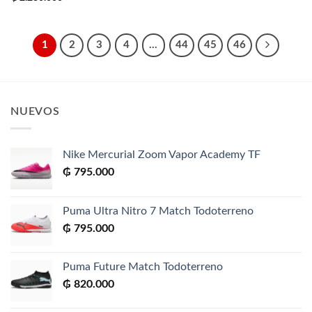
1
2
3
4
…
44
45
46
NUEVOS
Nike Mercurial Zoom Vapor Academy TF
₲
795.000
Puma Ultra Nitro 7 Match Todoterreno
₲
795.000
Puma Future Match Todoterreno
₲
820.000