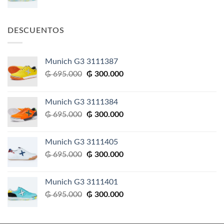
precio
precio
original
actual
era:
es:
DESCUENTOS
₲ 695.000.
₲ 300.000.
Munich G3 3111387
El
El
₲
695.000
₲
300.000
precio
precio
original
actual
Munich G3 3111384
era:
es:
El
El
₲
695.000
₲
300.000
₲ 695.000.
₲ 300.000.
precio
precio
original
actual
Munich G3 3111405
era:
es:
El
El
₲
695.000
₲
300.000
₲ 695.000.
₲ 300.000.
precio
precio
original
actual
Munich G3 3111401
era:
es:
El
El
₲
695.000
₲
300.000
₲ 695.000.
₲ 300.000.
precio
precio
original
actual