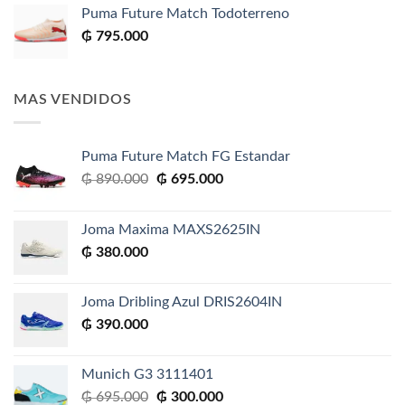
Puma Future Match Todoterreno
₲
795.000
MAS VENDIDOS
Puma Future Match FG Estandar
El
El
₲
890.000
₲
695.000
precio
precio
original
actual
Joma Maxima MAXS2625IN
era:
es:
₲
380.000
₲ 890.000.
₲ 695.000.
Joma Dribling Azul DRIS2604IN
₲
390.000
Munich G3 3111401
El
El
₲
695.000
₲
300.000