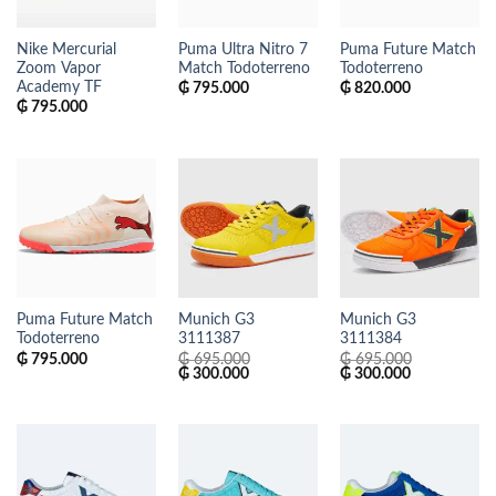
Nike Mercurial
Puma Ultra Nitro 7
Puma Future Match
Zoom Vapor
Match Todoterreno
Todoterreno
Academy TF
₲
795.000
₲
820.000
₲
795.000
Puma Future Match
Munich G3
Munich G3
Todoterreno
3111387
3111384
₲
795.000
₲
695.000
₲
695.000
El
El
El
El
₲
300.000
₲
300.000
precio
precio
precio
precio
original
actual
original
actual
era:
es:
era:
es:
₲ 695.000.
₲ 300.000.
₲ 695.000.
₲ 300.000.