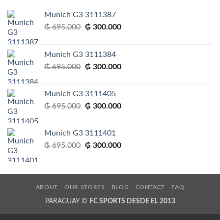
Munich G3 3111387
El
El
₲
695.000
₲
300.000
precio
precio
original
actual
Munich G3 3111384
era:
es:
El
El
₲
695.000
₲
300.000
₲ 695.000.
₲ 300.000.
precio
precio
original
actual
Munich G3 3111405
era:
es:
El
El
₲
695.000
₲
300.000
₲ 695.000.
₲ 300.000.
precio
precio
original
actual
Munich G3 3111401
era:
es:
El
El
₲
695.000
₲
300.000
₲ 695.000.
₲ 300.000.
precio
precio
original
actual
era:
es:
₲ 695.000.
₲ 300.000.
ABOUT
OUR STORES
BLOG
CONTACT
FAQ
PARAGUAY ©
FC SPORTS DESDE EL 2013