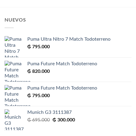
NUEVOS
Puma Ultra Nitro 7 Match Todoterreno
₲
795.000
Puma Future Match Todoterreno
₲
820.000
Puma Future Match Todoterreno
₲
795.000
Munich G3 3111387
El
El
₲
695.000
₲
300.000
precio
precio
original
actual