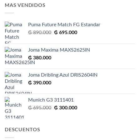
era:
es:
MAS VENDIDOS
₲ 695.000.
₲ 300.000.
Puma Future Match FG Estandar
El
El
₲
890.000
₲
695.000
precio
precio
original
actual
Joma Maxima MAXS2625IN
era:
es:
₲
380.000
₲ 890.000.
₲ 695.000.
Joma Dribling Azul DRIS2604IN
₲
390.000
Munich G3 3111401
El
El
₲
695.000
₲
300.000
precio
precio
original
actual
era:
es:
DESCUENTOS
₲ 695.000.
₲ 300.000.