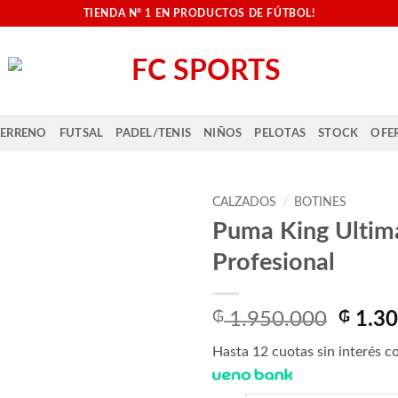
TIENDA N° 1 EN PRODUCTOS DE FÚTBOL!
ERRENO
FUTSAL
PADEL/TENIS
NIÑOS
PELOTAS
STOCK
OFE
CALZADOS
/
BOTINES
Puma King Ultim
Profesional
El
₲
1.950.000
₲
1.30
preci
Hasta 12 cuotas sin interés co
origin
era: