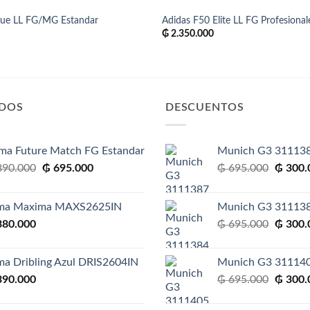
gue LL FG/MG Estandar
Adidas F50 Elite LL FG Profesional
₲
2.350.000
IDOS
DESCUENTOS
ma Future Match FG Estandar
Munich G3 31113
El
El
El
90.000
₲
695.000
₲
695.000
₲
300.
precio
precio
precio
original
actual
original
ma Maxima MAXS2625IN
Munich G3 31113
era:
es:
era:
El
80.000
₲
695.000
₲
300.
₲ 890.000.
₲ 695.000.
₲ 695.
precio
original
ma Dribling Azul DRIS2604IN
Munich G3 31114
era:
El
90.000
₲
695.000
₲
300.
₲ 695.
precio
original