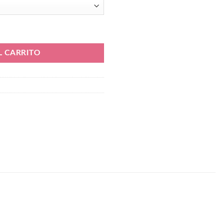
50.000.
₲ 1.300.000.
ional cantidad
L CARRITO