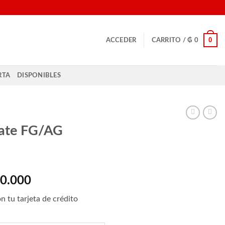
0
ACCEDER
CARRITO /
₲
0
RTA
DISPONIBLES
ate FG/AG
El
0.000
o
precio
n tu tarjeta de crédito
al
actual
es: