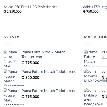
Adidas F50 Elite LL FG Profesionales
Adidas F50 Lea
₲
2.350.000
₲
950.000
NUEVOS
MAS VEND
Puma Ultra Nitro 7 Match
Pu
Todoterreno
₲
8
₲
795.000
Jo
Puma Future Match Todoterreno
₲
3
₲
820.000
Jo
Puma Future Match Todoterreno
₲
3
₲
795.000