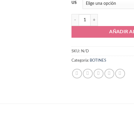
₲ 1.9
US
Puma King Ultimate FG/AG Profes
AÑADIR A
SKU:
N/D
Categoría:
BOTINES