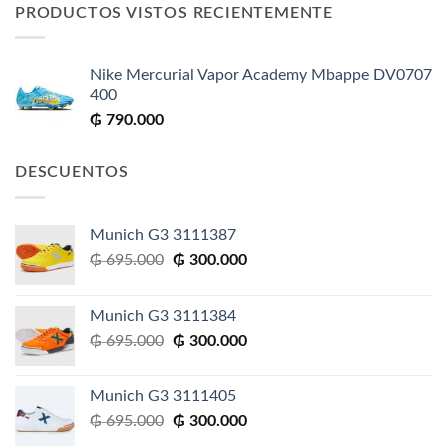
era:
es:
PRODUCTOS VISTOS RECIENTEMENTE
₲ 695.000.
₲ 300.000.
Nike Mercurial Vapor Academy Mbappe DV0707
400
₲
790.000
DESCUENTOS
Munich G3 3111387
El
El
₲
695.000
₲
300.000
precio
precio
original
actual
Munich G3 3111384
era:
es:
El
El
₲
695.000
₲
300.000
₲ 695.000.
₲ 300.000.
precio
precio
original
actual
Munich G3 3111405
era:
es:
El
El
₲
695.000
₲
300.000
₲ 695.000.
₲ 300.000.
precio
precio