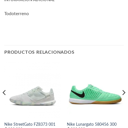
INFORMACIÓN ADICIONAL
Todoterreno
PRODUCTOS RELACIONADOS
Nike StreetGato FZ8373 001
Nike Lunargato 580456 300