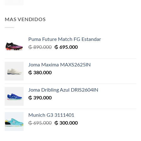
MAS VENDIDOS
Puma Future Match FG Estandar
El
El
₲
890.000
₲
695.000
precio
precio
original
actual
Joma Maxima MAXS2625IN
era:
es:
₲
380.000
₲ 890.000.
₲ 695.000.
Joma Dribling Azul DRIS2604IN
₲
390.000
Munich G3 3111401
El
El
₲
695.000
₲
300.000
precio
precio
original
actual