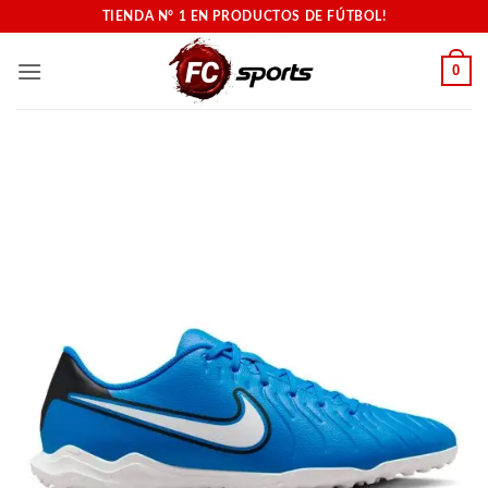
Saltar
TIENDA N° 1 EN PRODUCTOS DE FÚTBOL!
al
contenido
0