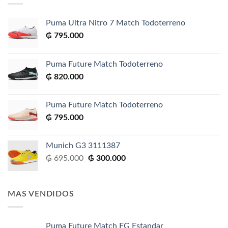
Puma Ultra Nitro 7 Match Todoterreno
₲
795.000
Puma Future Match Todoterreno
₲
820.000
Puma Future Match Todoterreno
₲
795.000
Munich G3 3111387
El
El
₲
695.000
₲
300.000
precio
precio
original
actual
era:
es:
MAS VENDIDOS
₲ 695.000.
₲ 300.000.
Puma Future Match FG Estandar