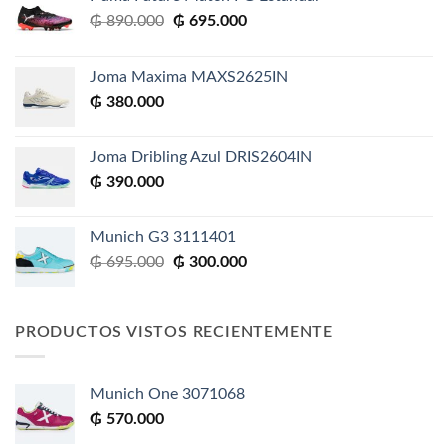
El
El
₲
890.000
₲
695.000
precio
precio
original
actual
Joma Maxima MAXS2625IN
era:
es:
₲
380.000
₲ 890.000.
₲ 695.000.
Joma Dribling Azul DRIS2604IN
₲
390.000
Munich G3 3111401
El
El
₲
695.000
₲
300.000
precio
precio
original
actual
era:
es:
PRODUCTOS VISTOS RECIENTEMENTE
₲ 695.000.
₲ 300.000.
Munich One 3071068
₲
570.000