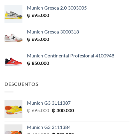
Munich Gresca 2.0 3003005
₲
695.000
Munich Gresca 3000318
₲
695.000
Munich Continental Profesional 4100948
₲
850.000
DESCUENTOS
Munich G3 3111387
El
El
₲
695.000
₲
300.000
precio
precio
original
actual
Munich G3 3111384
era:
es: