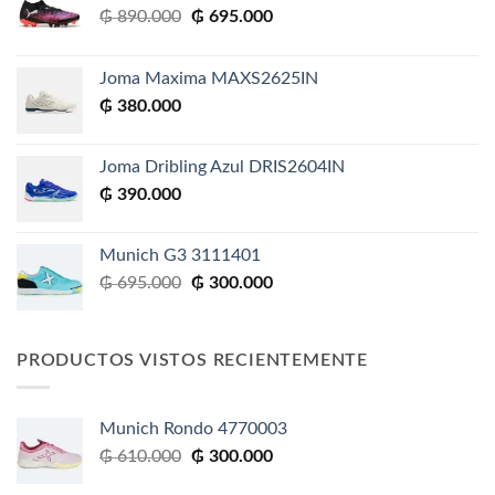
El
El
₲
890.000
₲
695.000
precio
precio
original
actual
Joma Maxima MAXS2625IN
era:
es:
₲
380.000
₲ 890.000.
₲ 695.000.
Joma Dribling Azul DRIS2604IN
₲
390.000
Munich G3 3111401
El
El
₲
695.000
₲
300.000
precio
precio
original
actual
era:
es:
PRODUCTOS VISTOS RECIENTEMENTE
₲ 695.000.
₲ 300.000.
Munich Rondo 4770003
El
El
₲
610.000
₲
300.000
precio
precio