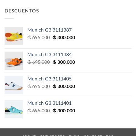
original
actual
era:
es:
DESCUENTOS
₲ 610.000.
₲ 300.000.
Munich G3 3111387
El
El
₲
695.000
₲
300.000
precio
precio
original
actual
Munich G3 3111384
era:
es:
El
El
₲
695.000
₲
300.000
₲ 695.000.
₲ 300.000.
precio
precio
original
actual
Munich G3 3111405
era:
es:
El
El
₲
695.000
₲
300.000
₲ 695.000.
₲ 300.000.
precio
precio
original
actual
Munich G3 3111401
era:
es:
El
El
₲
695.000
₲
300.000
₲ 695.000.
₲ 300.000.
precio
precio
original
actual
era:
es:
₲ 695.000.
₲ 300.000.