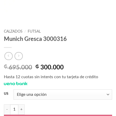
CALZADOS
/
FUTSAL
Munich Gresca 3000316
El
El
₲
695.000
₲
300.000
precio
precio
Hasta 12 cuotas sin interés con tu tarjeta de crédito
original
actual
era:
es:
₲ 695.000.
₲ 300.000.
US
Munich Gresca 3000316 cantidad