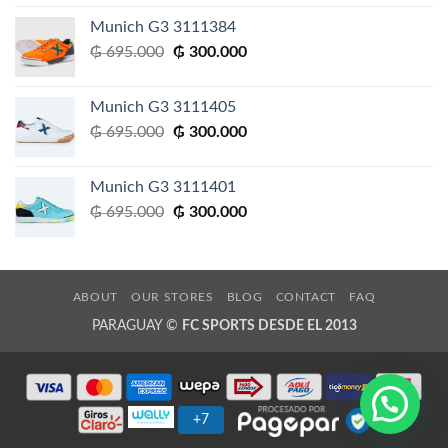
original
actual
Munich G3 3111384
era:
es:
El
El
₲
695.000
₲
300.000
₲ 695.000.
₲ 300.000.
precio
precio
original
actual
Munich G3 3111405
era:
es:
El
El
₲
695.000
₲
300.000
₲ 695.000.
₲ 300.000.
precio
precio
original
actual
Munich G3 3111401
era:
es:
El
El
₲
695.000
₲
300.000
₲ 695.000.
₲ 300.000.
precio
precio
original
actual
era:
es:
₲ 695.000.
₲ 300.000.
ABOUT
OUR STORES
BLOG
CONTACT
FAQ
PARAGUAY ©
FC SPORTS DESDE EL 2013