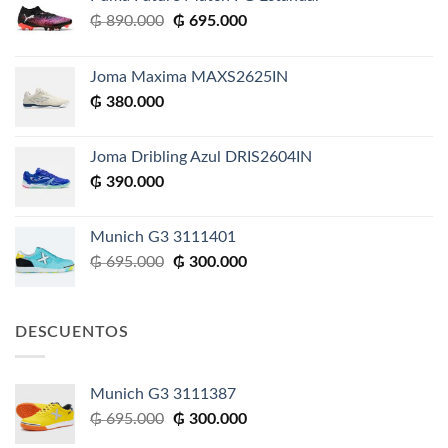
El
El
₲
890.000
₲
695.000
precio
precio
original
actual
Joma Maxima MAXS2625IN
era:
es:
₲
380.000
₲ 890.000.
₲ 695.000.
Joma Dribling Azul DRIS2604IN
₲
390.000
Munich G3 3111401
El
El
₲
695.000
₲
300.000
precio
precio
original
actual
era:
es:
DESCUENTOS
₲ 695.000.
₲ 300.000.
Munich G3 3111387
El
El
₲
695.000
₲
300.000
precio
precio