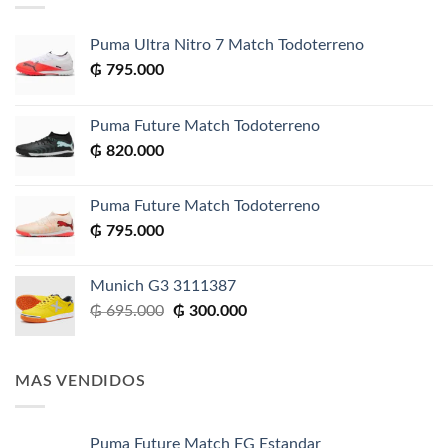
Puma Ultra Nitro 7 Match Todoterreno
₲
795.000
Puma Future Match Todoterreno
₲
820.000
Puma Future Match Todoterreno
₲
795.000
Munich G3 3111387
El
El
₲
695.000
₲
300.000
precio
precio
original
actual
era:
es:
MAS VENDIDOS
₲ 695.000.
₲ 300.000.
Puma Future Match FG Estandar