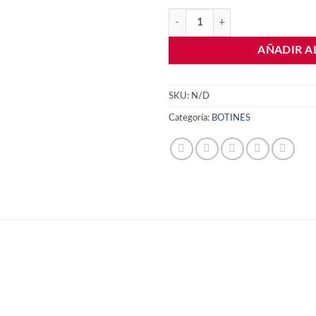
Adidas Predator League FT FG ca
AÑADIR A
SKU:
N/D
Categoría:
BOTINES