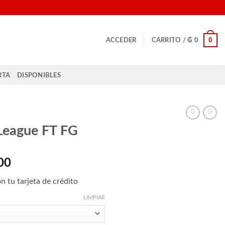
0
ACCEDER
CARRITO /
₲
0
RTA
DISPONIBLES
League FT FG
El
00
precio
n tu tarjeta de crédito
actual
es:
LIMPIAR
00.
₲ 790.000.