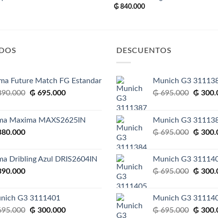
₲
840.000
IDOS
DESCUENTOS
ma Future Match FG Estandar
Munich G3 31113
El
El
El
90.000
₲
695.000
₲
695.000
₲
300.
precio
precio
precio
original
actual
original
ma Maxima MAXS2625IN
Munich G3 31113
era:
es:
era:
El
80.000
₲
695.000
₲
300.
₲ 890.000.
₲ 695.000.
₲ 695.
precio
original
ma Dribling Azul DRIS2604IN
Munich G3 31114
era:
El
90.000
₲
695.000
₲
300.
₲ 695.
precio
original
nich G3 3111401
Munich G3 31114
era:
El
El
El
95.000
₲
300.000
₲
695.000
₲
300.
₲ 695.