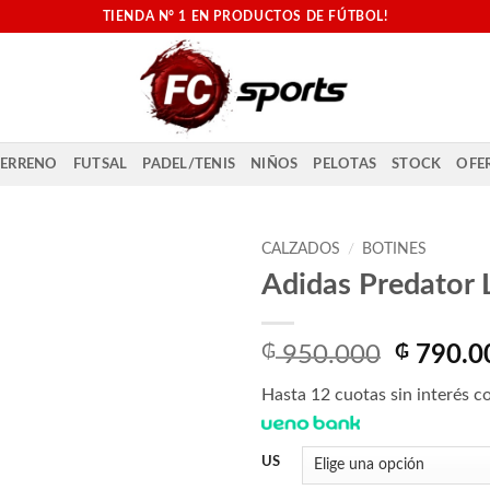
TIENDA N° 1 EN PRODUCTOS DE FÚTBOL!
ERRENO
FUTSAL
PADEL/TENIS
NIÑOS
PELOTAS
STOCK
OFE
CALZADOS
/
BOTINES
Adidas Predator 
El
₲
950.000
₲
790.0
precio
Hasta 12 cuotas sin interés co
original
era:
₲ 950.0
US