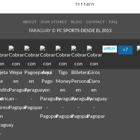
precio
precio
precio
original
actual
original
era:
es:
era:
₲ 695.000.
₲ 300.000.
₲ 695.
ABOUT
OUR STORES
BLOG
CONTACT
FAQ
PARAGUAY ©
FC SPORTS DESDE EL 2013