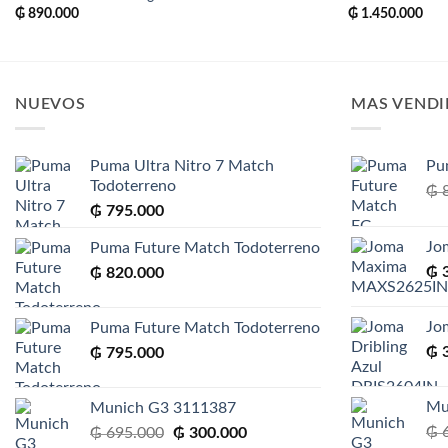
₲
890.000
₲
1.450.000
NUEVOS
MAS VEND
Puma Ultra Nitro 7 Match
Pu
Todoterreno
₲
8
₲
795.000
Jo
Puma Future Match Todoterreno
₲
3
₲
820.000
Jo
Puma Future Match Todoterreno
₲
3
₲
795.000
Mu
Munich G3 3111387
El
El
₲
6
₲
695.000
₲
300.000