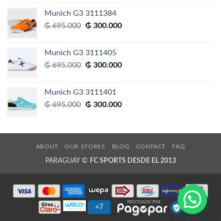
original
actual
Munich G3 3111384
era:
es:
El
El
₲
695.000
₲
300.000
₲ 695.000.
₲ 300.000.
precio
precio
original
actual
Munich G3 3111405
era:
es:
El
El
₲
695.000
₲
300.000
₲ 695.000.
₲ 300.000.
precio
precio
original
actual
Munich G3 3111401
era:
es:
El
El
₲
695.000
₲
300.000
₲ 695.000.
₲ 300.000.
precio
precio
original
actual
era:
es:
₲ 695.000.
₲ 300.000.
ABOUT
OUR STORES
BLOG
CONTACT
FAQ
PARAGUAY ©
FC SPORTS DESDE EL 2013