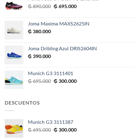
El
El
₲
890.000
₲
695.000
precio
precio
original
actual
Joma Maxima MAXS2625IN
era:
es:
₲
380.000
₲ 890.000.
₲ 695.000.
Joma Dribling Azul DRIS2604IN
₲
390.000
Munich G3 3111401
El
El
₲
695.000
₲
300.000
precio
precio
original
actual
era:
es:
DESCUENTOS
₲ 695.000.
₲ 300.000.
Munich G3 3111387
El
El
₲
695.000
₲
300.000
precio
precio