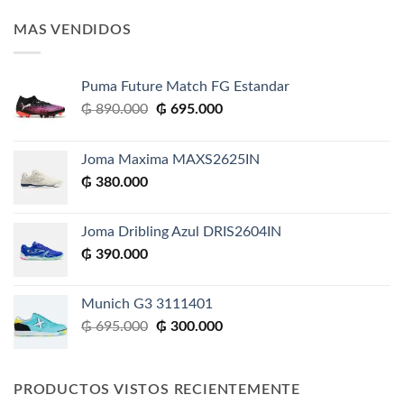
MAS VENDIDOS
Puma Future Match FG Estandar
El
El
₲
890.000
₲
695.000
precio
precio
original
actual
Joma Maxima MAXS2625IN
era:
es:
₲
380.000
₲ 890.000.
₲ 695.000.
Joma Dribling Azul DRIS2604IN
₲
390.000
Munich G3 3111401
El
El
₲
695.000
₲
300.000
precio
precio
original
actual
era:
es:
PRODUCTOS VISTOS RECIENTEMENTE
₲ 695.000.
₲ 300.000.