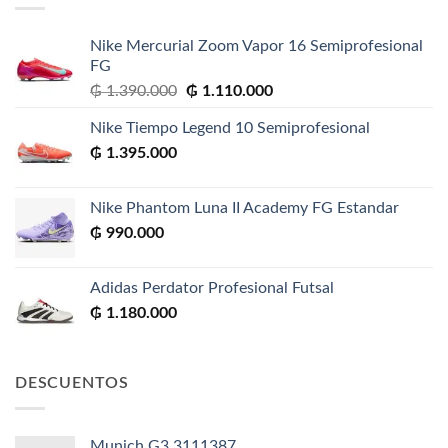
Nike Mercurial Zoom Vapor 16 Semiprofesional
FG
El
El
₲
1.390.000
₲
1.110.000
precio
precio
Nike Tiempo Legend 10 Semiprofesional
original
actual
₲
1.395.000
era:
es:
₲ 1.390.000.
₲ 1.110.000.
Nike Phantom Luna II Academy FG Estandar
₲
990.000
Adidas Perdator Profesional Futsal
₲
1.180.000
DESCUENTOS
Munich G3 3111387