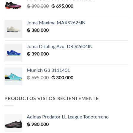
El
El
₲
890.000
₲
695.000
precio
precio
original
actual
Joma Maxima MAXS2625IN
era:
es:
₲
380.000
₲ 890.000.
₲ 695.000.
Joma Dribling Azul DRIS2604IN
₲
390.000
Munich G3 3111401
El
El
₲
695.000
₲
300.000
precio
precio
original
actual
era:
es:
PRODUCTOS VISTOS RECIENTEMENTE
₲ 695.000.
₲ 300.000.
Adidas Predator LL League Todoterreno
₲
980.000