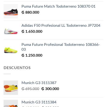
Puma Future Match Todoterreno 108370 01
₲
880.000
Adidas F50 Profesional LL Todoterreno JP7204
₲
1.650.000
Puma Future Profesional Todoterreno 108366-
03
₲
1.250.000
DESCUENTOS
Munich G3 3111387
El
El
₲
695.000
₲
300.000
precio
precio
original
actual
Munich G3 3111384
era:
es: