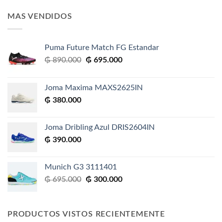
MAS VENDIDOS
Puma Future Match FG Estandar
El
El
₲
890.000
₲
695.000
precio
precio
original
actual
Joma Maxima MAXS2625IN
era:
es:
₲
380.000
₲ 890.000.
₲ 695.000.
Joma Dribling Azul DRIS2604IN
₲
390.000
Munich G3 3111401
El
El
₲
695.000
₲
300.000
precio
precio
original
actual
era:
es:
PRODUCTOS VISTOS RECIENTEMENTE
₲ 695.000.
₲ 300.000.