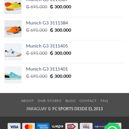
El
El
₲
695.000
₲
300.000
precio
precio
original
actual
Munich G3 3111384
era:
es:
El
El
₲
695.000
₲
300.000
₲ 695.000.
₲ 300.000.
precio
precio
original
actual
Munich G3 3111405
era:
es:
El
El
₲
695.000
₲
300.000
₲ 695.000.
₲ 300.000.
precio
precio
original
actual
Munich G3 3111401
era:
es:
El
El
₲
695.000
₲
300.000
₲ 695.000.
₲ 300.000.
precio
precio
original
actual
era:
es:
₲ 695.000.
₲ 300.000.
ABOUT
OUR STORES
BLOG
CONTACT
FAQ
PARAGUAY ©
FC SPORTS DESDE EL 2013