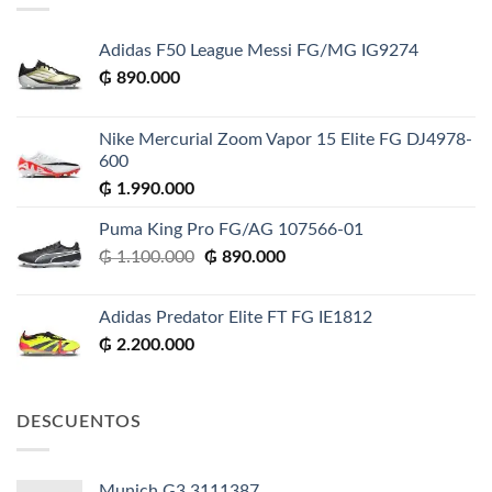
Adidas F50 League Messi FG/MG IG9274
₲
890.000
Nike Mercurial Zoom Vapor 15 Elite FG DJ4978-
600
₲
1.990.000
Puma King Pro FG/AG 107566-01
El
El
₲
1.100.000
₲
890.000
precio
precio
original
actual
Adidas Predator Elite FT FG IE1812
era:
es:
₲
2.200.000
₲ 1.100.000.
₲ 890.000.
DESCUENTOS
Munich G3 3111387