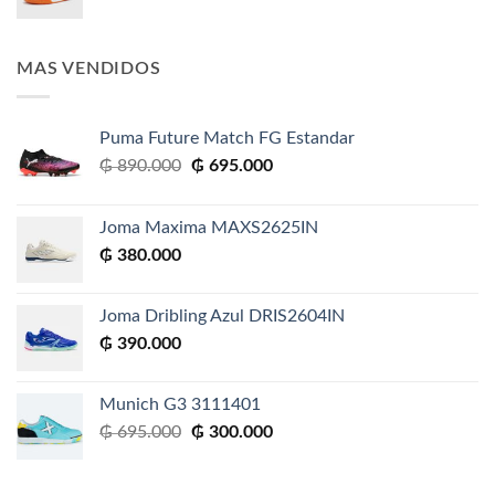
precio
precio
original
actual
era:
es:
MAS VENDIDOS
₲ 695.000.
₲ 300.000.
Puma Future Match FG Estandar
El
El
₲
890.000
₲
695.000
precio
precio
original
actual
Joma Maxima MAXS2625IN
era:
es:
₲
380.000
₲ 890.000.
₲ 695.000.
Joma Dribling Azul DRIS2604IN
₲
390.000
Munich G3 3111401
El
El
₲
695.000
₲
300.000
precio
precio
original
actual