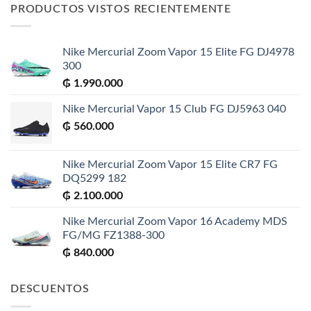
era:
es:
PRODUCTOS VISTOS RECIENTEMENTE
₲ 695.000.
₲ 300.000.
Nike Mercurial Zoom Vapor 15 Elite FG DJ4978
300
₲
1.990.000
Nike Mercurial Vapor 15 Club FG DJ5963 040
₲
560.000
Nike Mercurial Zoom Vapor 15 Elite CR7 FG
DQ5299 182
₲
2.100.000
Nike Mercurial Zoom Vapor 16 Academy MDS
FG/MG FZ1388-300
₲
840.000
DESCUENTOS