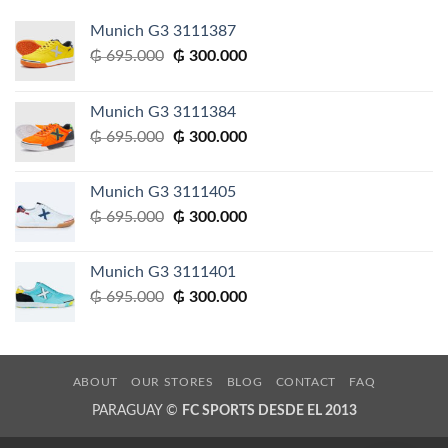
Munich G3 3111387
El
El
₲
695.000
₲
300.000
precio
precio
original
actual
Munich G3 3111384
era:
es:
El
El
₲
695.000
₲
300.000
₲ 695.000.
₲ 300.000.
precio
precio
original
actual
Munich G3 3111405
era:
es:
El
El
₲
695.000
₲
300.000
₲ 695.000.
₲ 300.000.
precio
precio
original
actual
Munich G3 3111401
era:
es:
El
El
₲
695.000
₲
300.000
₲ 695.000.
₲ 300.000.
precio
precio
original
actual
era:
es:
₲ 695.000.
₲ 300.000.
ABOUT
OUR STORES
BLOG
CONTACT
FAQ
PARAGUAY ©
FC SPORTS DESDE EL 2013