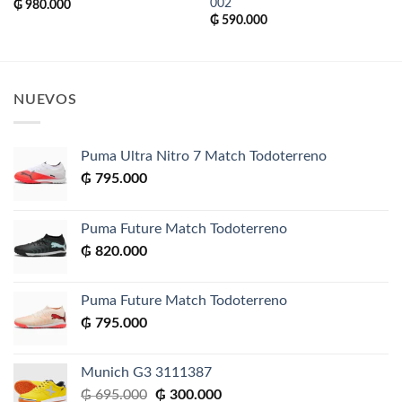
002
₲
980.000
₲
590.000
NUEVOS
Puma Ultra Nitro 7 Match Todoterreno
₲
795.000
Puma Future Match Todoterreno
₲
820.000
Puma Future Match Todoterreno
₲
795.000
Munich G3 3111387
El
El
₲
695.000
₲
300.000