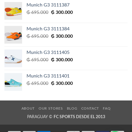
Munich G3 3111387
El
El
₲
695.000
₲
300.000
precio
precio
original
actual
Munich G3 3111384
era:
es:
El
El
₲
695.000
₲
300.000
₲ 695.000.
₲ 300.000.
precio
precio
original
actual
Munich G3 3111405
era:
es:
El
El
₲
695.000
₲
300.000
₲ 695.000.
₲ 300.000.
precio
precio
original
actual
Munich G3 3111401
era:
es:
El
El
₲
695.000
₲
300.000
₲ 695.000.
₲ 300.000.
precio
precio
original
actual
era:
es:
₲ 695.000.
₲ 300.000.
ABOUT
OUR STORES
BLOG
CONTACT
FAQ
PARAGUAY ©
FC SPORTS DESDE EL 2013