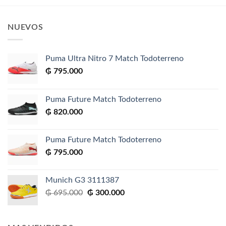
NUEVOS
Puma Ultra Nitro 7 Match Todoterreno
₲
795.000
Puma Future Match Todoterreno
₲
820.000
Puma Future Match Todoterreno
₲
795.000
Munich G3 3111387
El
El
₲
695.000
₲
300.000
precio
precio
original
actual
era:
es: