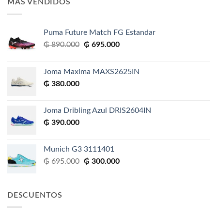
MAS VENDIDOS
₲ 695.000.
₲ 300.000.
Puma Future Match FG Estandar
El
El
₲
890.000
₲
695.000
precio
precio
original
actual
Joma Maxima MAXS2625IN
era:
es:
₲
380.000
₲ 890.000.
₲ 695.000.
Joma Dribling Azul DRIS2604IN
₲
390.000
Munich G3 3111401
El
El
₲
695.000
₲
300.000
precio
precio
original
actual
era:
es:
DESCUENTOS
₲ 695.000.
₲ 300.000.