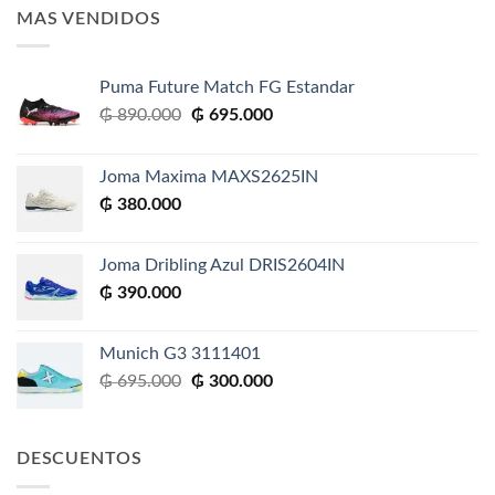
MAS VENDIDOS
Puma Future Match FG Estandar
El
El
₲
890.000
₲
695.000
precio
precio
original
actual
Joma Maxima MAXS2625IN
era:
es:
₲
380.000
₲ 890.000.
₲ 695.000.
Joma Dribling Azul DRIS2604IN
₲
390.000
Munich G3 3111401
El
El
₲
695.000
₲
300.000
precio
precio
original
actual
era:
es:
DESCUENTOS
₲ 695.000.
₲ 300.000.