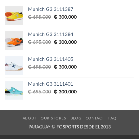
Munich G3 3111387
El
El
₲
695.000
₲
300.000
precio
precio
original
actual
Munich G3 3111384
era:
es:
El
El
₲
695.000
₲
300.000
₲ 695.000.
₲ 300.000.
precio
precio
original
actual
Munich G3 3111405
era:
es:
El
El
₲
695.000
₲
300.000
₲ 695.000.
₲ 300.000.
precio
precio
original
actual
Munich G3 3111401
era:
es:
El
El
₲
695.000
₲
300.000
₲ 695.000.
₲ 300.000.
precio
precio
original
actual
era:
es:
₲ 695.000.
₲ 300.000.
ABOUT
OUR STORES
BLOG
CONTACT
FAQ
PARAGUAY ©
FC SPORTS DESDE EL 2013