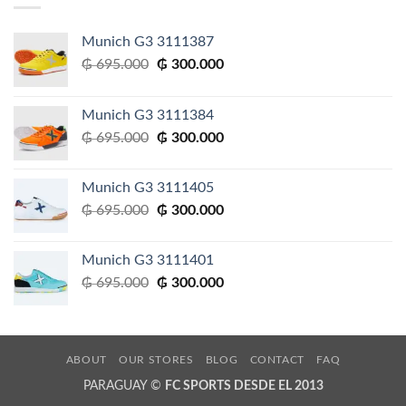
Munich G3 3111387
El
El
₲
695.000
₲
300.000
precio
precio
original
actual
Munich G3 3111384
era:
es:
El
El
₲
695.000
₲
300.000
₲ 695.000.
₲ 300.000.
precio
precio
original
actual
Munich G3 3111405
era:
es:
El
El
₲
695.000
₲
300.000
₲ 695.000.
₲ 300.000.
precio
precio
original
actual
Munich G3 3111401
era:
es:
El
El
₲
695.000
₲
300.000
₲ 695.000.
₲ 300.000.
precio
precio
original
actual
era:
es:
₲ 695.000.
₲ 300.000.
ABOUT
OUR STORES
BLOG
CONTACT
FAQ
PARAGUAY ©
FC SPORTS DESDE EL 2013