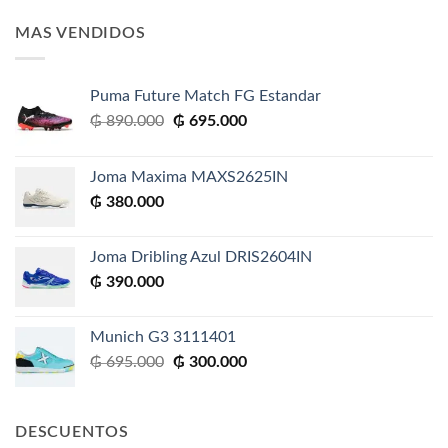
MAS VENDIDOS
Puma Future Match FG Estandar
El
El
₲
890.000
₲
695.000
precio
precio
original
actual
Joma Maxima MAXS2625IN
era:
es:
₲
380.000
₲ 890.000.
₲ 695.000.
Joma Dribling Azul DRIS2604IN
₲
390.000
Munich G3 3111401
El
El
₲
695.000
₲
300.000
precio
precio
original
actual
era:
es:
DESCUENTOS
₲ 695.000.
₲ 300.000.