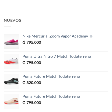
precio
precio
original
actual
era:
es:
₲ 1.350.000.
₲ 990.000
NUEVOS
Nike Mercurial Zoom Vapor Academy TF
₲
795.000
Puma Ultra Nitro 7 Match Todoterreno
₲
795.000
Puma Future Match Todoterreno
₲
820.000
Puma Future Match Todoterreno
₲
795.000