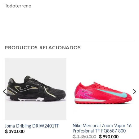
Todoterreno
PRODUCTOS RELACIONADOS
Nike Mercurial Zoom Vapor 16
Joma Dribling DRIW2401TF
Profesional TF FQ8687 800
₲
390.000
El
El
₲
1.350.000
₲
990.000